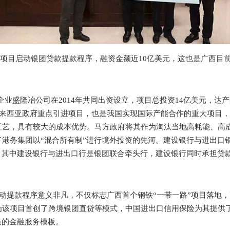
吨钢铁项目启动银团贷款提款程序，融资金额近10亿美元，这也是广西
业盛隆冶公司在2014年共同出资设立，项目总投资14亿美元，达产后
马来西亚政府重点引进项目，也是我国实现国际产能合作的重大项目
工艺，具有较大的成本优势。马方政府将其作为淘汰当地高耗能、高
港务集团以“混合所有制”进行境外投资的先河。建设银行与进出口
安排，其中建设银行与进出口行是银团联合牵头行，建设银行同时承担
启动提款程序意义非凡，不仅标志广西首个钢铁“一带一路”项目落地，
为该项目首创了跨境银团直贷等模式，中国进出口信用保险为其提供
质的金融服务模板。