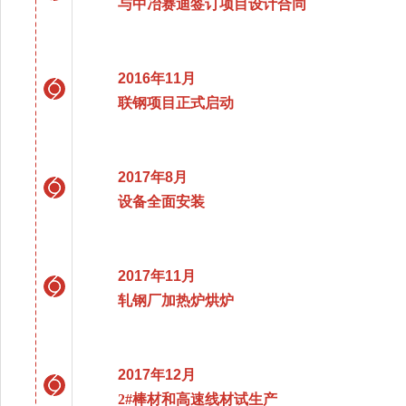
与中冶赛迪签订项目设计合同
2016年11月
联钢项目正式启动
2017年8月
设备全面安装
2017年11月
轧钢厂加热炉烘炉
2017年12月
2#棒材和高速线材试生产