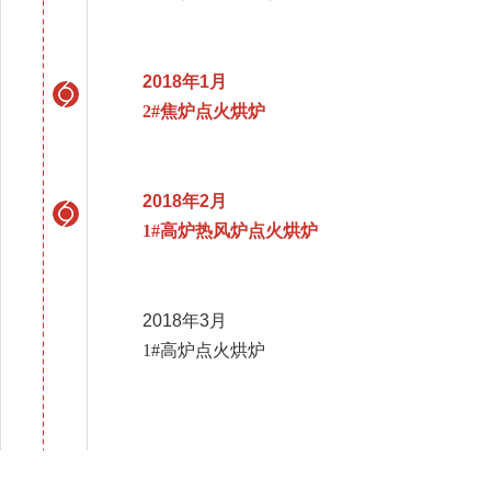
2018年1月
2#焦炉点火烘炉
2018年2月
1#高炉热风炉点火烘炉
2018年3月
1#高炉点火烘炉